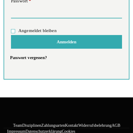
Erforderlich
Passwort
*
Angemeldet bleiben
Anmelden
Passwort vergessen?
Team
Disziplinen
Zahlungsarten
Kontakt
Widerrufsbelehrung
AGB
Impressum
Datenschutzerklärung
Cookies